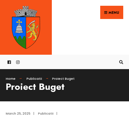
Search
Skip
for:
MENU
to
content
Home
Publicatii
Proiect Buget
Proiect Buget
March 25, 2025
|
Publicatii
|