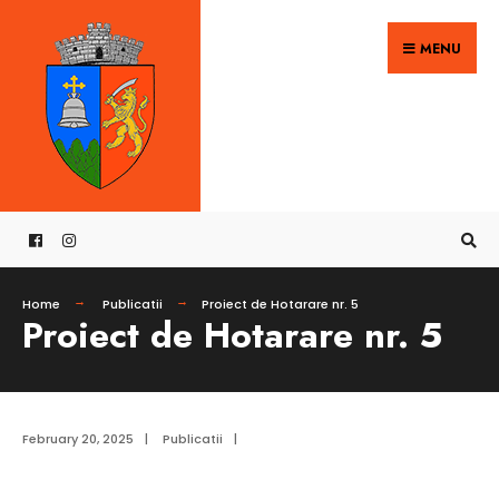
Search
Skip
for:
MENU
to
content
Home
Publicatii
Proiect de Hotarare nr. 5
Proiect de Hotarare nr. 5
February 20, 2025
|
Publicatii
|