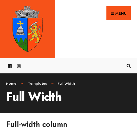
Search
Skip
for:
MENU
to
content
Home
Templates
Full Width
Full Width
Full-width column